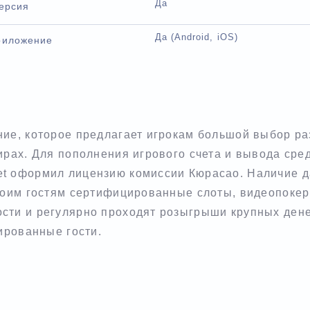
Да
версия
Да (Android, iOS)
риложение
ние, которое предлагает игрокам большой выбор ра
нирах. Для пополнения игрового счета и вывода ср
t оформил лицензию комиссии Кюрасао. Наличие д
своим гостям сертифицированные слоты, видеопокер
ости и регулярно проходят розыгрыши крупных ден
рированные гости.