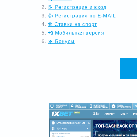
📝 Регистрация и вход
👍 Регистрация по E-MAIL
⚽ Ставки на спорт
📲 Мобильная версия
🎀 Бонусы