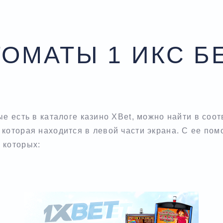
ОМАТЫ 1 ИКС Б
ые есть в каталоге казино XBet, можно найти в со
 которая находится в левой части экрана. С ее п
 которых: