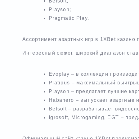
Betsoft;
Playson;
Pragmatic Play.
Ассортимент азартных игр в 1XBet казино 
Интересный сюжет, широкий диапазон став
Evoplay – в коллекции производи
Platipus – максимальный выигры
Playson – предлагает лучшие кар
Habanero – выпускает азартные 
Betsoft – разрабатывает видеосл
Igrosoft, Microgaming, EGT – пр
Официальный сайт казино 1XBet предусмат