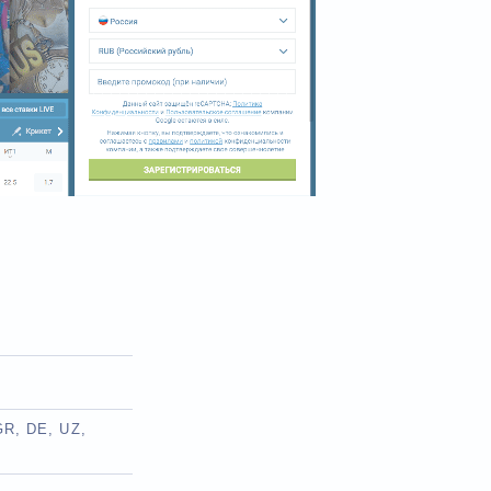
GR, DE, UZ,