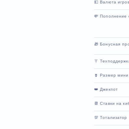
💵 Валюта игро
💸 Пополнение 
🎁 Бонусная пр
👔 Техподдержк
⏬ Размер мини
👑 Джекпот
📆 Ставки на к
💯 Тотализатор