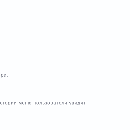
ери.
тегории меню пользователи увидят